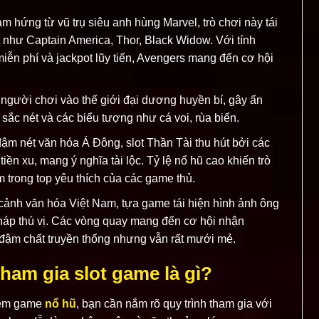
ảm hứng từ vũ trụ siêu anh hùng Marvel, trò chơi này tái
 như Captain America, Thor, Black Widow. Với tính
iễn phí và jackpot lũy tiến, Avengers mang đến cơ hội
 người chơi vào thế giới đại dương huyền bí, gây ấn
sắc nét và các biểu tượng như cá voi, rùa biển.
ậm nét văn hóa Á Đông, slot Thần Tài thu hút bởi các
iền xu, mang ý nghĩa tài lộc. Tỷ lệ nổ hũ cao khiến trò
trong top yêu thích của các game thủ.
 cảnh văn hóa Việt Nam, tựa game tái hiện hình ảnh ông
háp thú vị. Các vòng quay mang đến cơ hội nhận
ậm chất truyền thống nhưng vẫn rất mưới mẻ.
tham gia slot game là gì?
hiệm game
nổ hũ
, bạn cần nắm rõ quy trình tham gia với