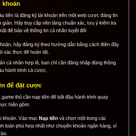
i khoản
u tiên là đăng ký tài khoản trên một web cược đáng tin
giản. Hãy truy cập nền tảng chuẩn xác, lưu ý kiểm tra
mật để bảo vệ thông tin cá nhân tuyệt đối
khoản, hãy đăng ký theo hướng dẫn bằng cách điền đầy
̀i xác thực để hoàn tất.
oản cá nhân hợp lệ, bạn chỉ cần đăng nhập đúng thông
đầu hành trình cá cược.
ền để đặt cược
, game thủ cần nạp tiền để bắt đầu hành trình quay
thực hiện gồm:
ài khoản. Vào mục
Nạp tiền
và chọn một trong các
h toán phù hợp nhất như chuyển khoản ngân hàng, ví
cào.