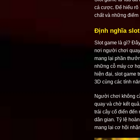
cá cược. Để hiểu rõ 
chất và những điểm 
Định nghĩa sl
Slot game là gì? Đây
nơi người chơi quay 
mang lại phần thưởng
những cỗ máy cơ học
hiện đại, slot game
3D cùng các tính n
Người chơi không cầ
quay và chờ kết quả
trái cây cổ điển đế
dân gian. Tỷ lệ hoàn
mang lại cơ hội nhậ