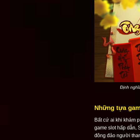
Định nghĩ
Những tựa game
Bất cứ ai khi khám p
game slot hấp dẫn, S
đông đảo người tham 