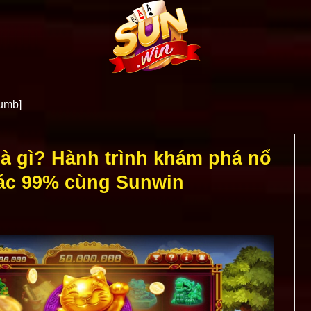
umb]
là gì? Hành trình khám phá nổ
xác 99% cùng Sunwin