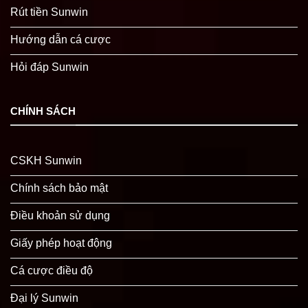
Rút tiền Sunwin
Hướng dẫn cá cược
Hỏi đáp Sunwin
CHÍNH SÁCH
CSKH Sunwin
Chính sách bảo mật
Điều khoản sử dụng
Giấy phép hoạt động
Cá cược điều độ
Đại lý Sunwin