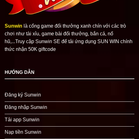
Sunwin
là cổng game đổi thưởng xanh chín với các trò
chơi như tài xỉu, game bài đổi thưởng, bắn cá, nổ
hũ,...Truy cập Sunwin SE để tải ứng dụng SUN WIN chính
thức nhận 50K giftcode
HƯỚNG DẪN
Đăng ký Sunwin
Đăng nhập Sunwin
Tải app Sunwin
Nạp tiền Sunwin