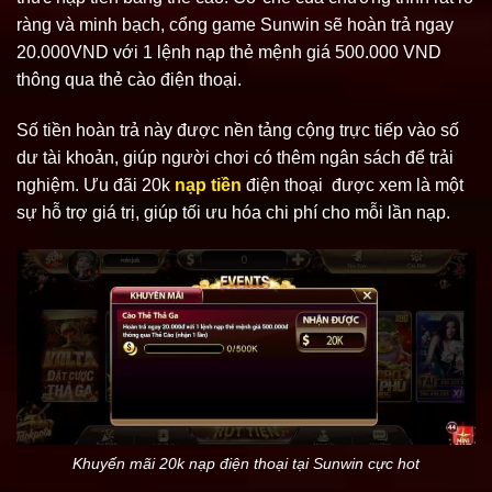
ràng và minh bạch, cổng game Sunwin sẽ hoàn trả ngay
20.000VND với 1 lệnh nạp thẻ mệnh giá 500.000 VND
thông qua thẻ cào điện thoại.
Số tiền hoàn trả này được nền tảng cộng trực tiếp vào số
dư tài khoản, giúp người chơi có thêm ngân sách để trải
nghiệm. Ưu đãi 20k
nạp tiền
điện thoại được xem là một
sự hỗ trợ giá trị, giúp tối ưu hóa chi phí cho mỗi lần nạp.
Khuyến mãi 20k nạp điện thoại tại Sunwin cực hot