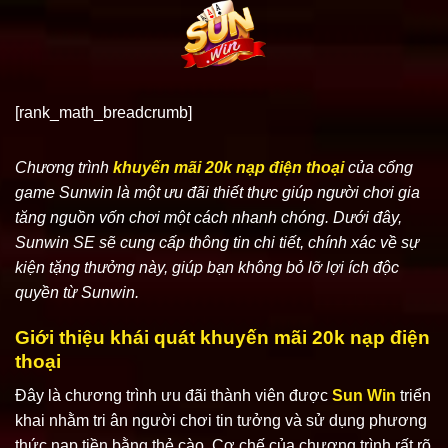
Bỏ
qua
nội
dung
[rank_math_breadcrumb]
Chương trình
khuyến mãi 20k nạp điện thoại
của cổng
game Sunwin là một ưu đãi thiết thực giúp người chơi gia
tăng nguồn vốn chơi một cách nhanh chóng. Dưới đây,
Sunwin SE sẽ cung cấp thông tin chi tiết, chính xác về sự
kiện tặng thưởng này, giúp bạn không bỏ lỡ lợi ích độc
quyền từ Sunwin.
Giới thiệu khái quát khuyến mãi 20k nạp điện
thoại
Đây là chương trình ưu đãi thành viên được
Sun Win
triển
khai nhằm tri ân người chơi tin tưởng và sử dụng phương
thức nạp tiền bằng thẻ cào. Cơ chế của chương trình rất rõ