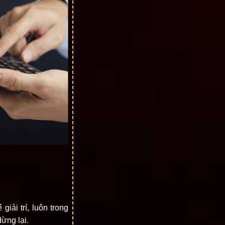
iải trí, luôn trong
ừng lại.