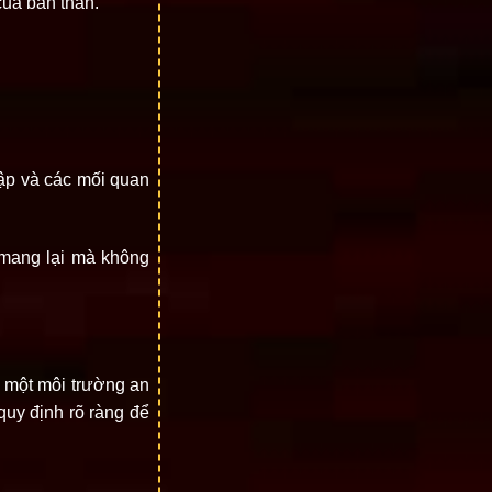
của bản thân.
ập và các mối quan
 mang lại mà không
 một môi trường an
quy định rõ ràng để