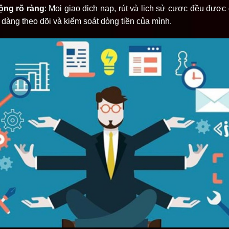
ộng rõ ràng
: Mọi giao dịch nạp, rút và lịch sử cược đều được gh
 dàng theo dõi và kiểm soát dòng tiền của mình.