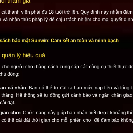
uổi tham gia
 cả thành viên phải đủ 18 tuổi trở lên. Quy định này nhằm đả
 và nhận thức pháp lý để chịu trách nhiệm cho mọi quyết địn
sách bảo mật Sunwin: Cam kết an toàn và minh bạch
 quản lý hiệu quả
 cho người chơi bằng cách cung cấp các công cụ thiết thực đ
chủ động:
 hạn cá nhân
: Bạn có thể tự đặt ra hạn mức nạp tiền và tổng 
c tháng. Hệ thống sẽ tự động gửi cảnh báo và ngăn chặn giao
ài đặt.
gian chơi
: Chức năng này giúp bạn nhận biết được khoảng thờ
Bạn có thể cài đặt thời gian cho mỗi phiên chơi để đảm bảo khô