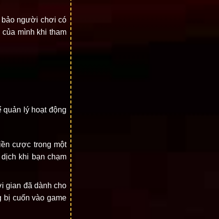
m bảo người chơi có
h của mình khi tham
ể quản lý hoạt động
tiền cược trong một
 dịch khi bạn chạm
i gian đã dành cho
ng bị cuốn vào game