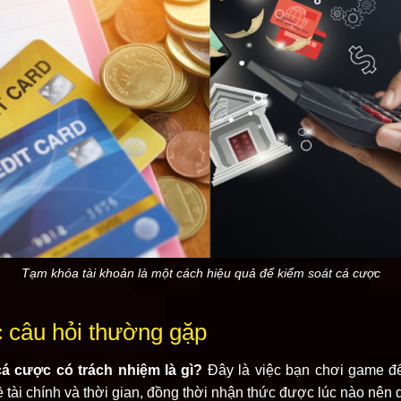
Tạm khóa tài khoản là một cách hiệu quả để kiểm soát cá cược
 câu hỏi thường gặp
cá cược có trách nhiệm là gì?
Đây là việc bạn chơi game để g
 tài chính và thời gian, đồng thời nhận thức được lúc nào nên d