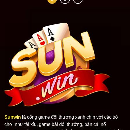
Sunwin
là cổng game đổi thưởng xanh chín với các trò
chơi như tài xỉu, game bài đổi thưởng, bắn cá, nổ