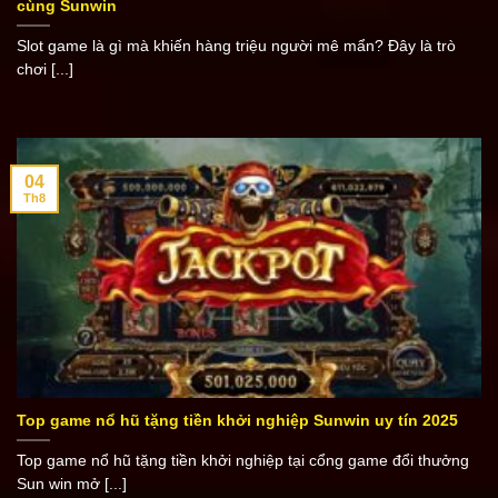
cùng Sunwin
Slot game là gì mà khiến hàng triệu người mê mẩn? Đây là trò
chơi [...]
04
Th8
Top game nổ hũ tặng tiền khởi nghiệp Sunwin uy tín 2025
Top game nổ hũ tặng tiền khởi nghiệp tại cổng game đổi thưởng
Sun win mở [...]