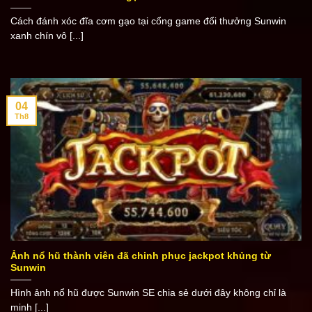
Cách đánh xóc đĩa cơm gạo tại cổng game đổi thưởng Sunwin
xanh chín vô [...]
04
Th8
Ảnh nổ hũ thành viên đã chinh phục jackpot khủng từ
Sunwin
Hình ảnh nổ hũ được Sunwin SE chia sẻ dưới đây không chỉ là
minh [...]