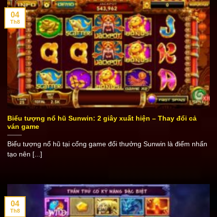
04
Th8
Biểu tượng nổ hũ Sunwin: 2 giây xuất hiện – Thay đổi cả
ván game
Biểu tượng nổ hũ tại cổng game đổi thưởng Sunwin là điểm nhấn
tạo nên [...]
04
Th8