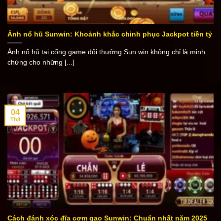
Ảnh nổ hũ Sunwin: Khoảnh khắc chinh phục Jackpot tiền tỷ
Ảnh nổ hũ tại cổng game đổi thưởng Sun win không chỉ là minh
chứng cho những [...]
04
Th8
Cách đánh xóc đĩa cơm gạo Sunwin: Chuẩn nhất năm 2025