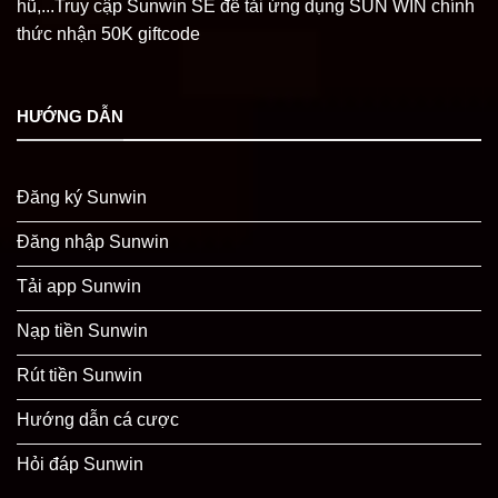
hũ,...Truy cập Sunwin SE để tải ứng dụng SUN WIN chính
thức nhận 50K giftcode
HƯỚNG DẪN
Đăng ký Sunwin
Đăng nhập Sunwin
Tải app Sunwin
Nạp tiền Sunwin
Rút tiền Sunwin
Hướng dẫn cá cược
Hỏi đáp Sunwin