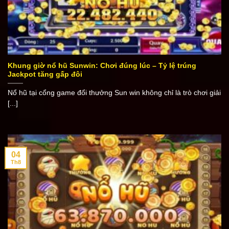
Khung giờ nổ hũ Sunwin: Chơi đúng lúc – Tỷ lệ trúng
Jackpot tăng gấp đôi
Nổ hũ tại cổng game đổi thưởng Sun win không chỉ là trò chơi giải
[...]
04
Th8