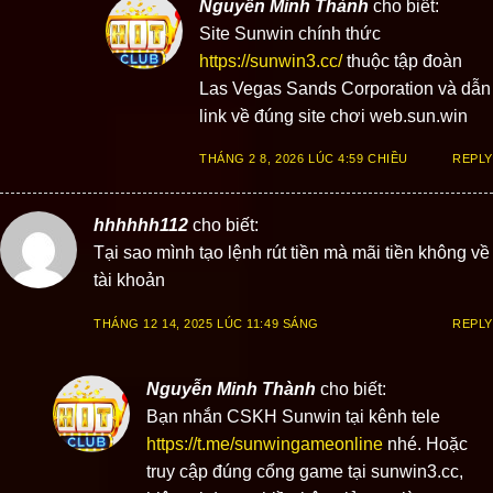
Nguyễn Minh Thành
cho biết:
Site Sunwin chính thức
https://sunwin3.cc/
thuộc tập đoàn
Las Vegas Sands Corporation và dẫn
link về đúng site chơi web.sun.win
THÁNG 2 8, 2026 LÚC 4:59 CHIỀU
REPLY
hhhhhh112
cho biết:
Tại sao mình tạo lệnh rút tiền mà mãi tiền không về
tài khoản
THÁNG 12 14, 2025 LÚC 11:49 SÁNG
REPLY
Nguyễn Minh Thành
cho biết:
Bạn nhắn CSKH Sunwin tại kênh tele
https://t.me/sunwingameonline
nhé. Hoặc
truy cập đúng cổng game tại sunwin3.cc,