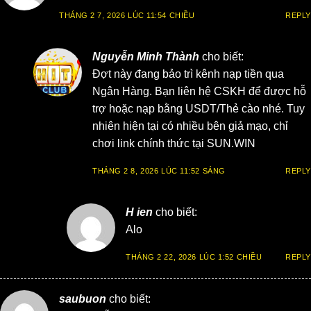
THÁNG 2 7, 2026 LÚC 11:54 CHIỀU
REPLY
Nguyễn Minh Thành
cho biết:
Đợt này đang bảo trì kênh nạp tiền qua
Ngân Hàng. Bạn liên hệ CSKH để được hỗ
trợ hoặc nạp bằng USDT/Thẻ cào nhé. Tuy
nhiên hiện tại có nhiều bên giả mạo, chỉ
chơi link chính thức tại SUN.WIN
THÁNG 2 8, 2026 LÚC 11:52 SÁNG
REPLY
H ien
cho biết:
Alo
THÁNG 2 22, 2026 LÚC 1:52 CHIỀU
REPLY
saubuon
cho biết: