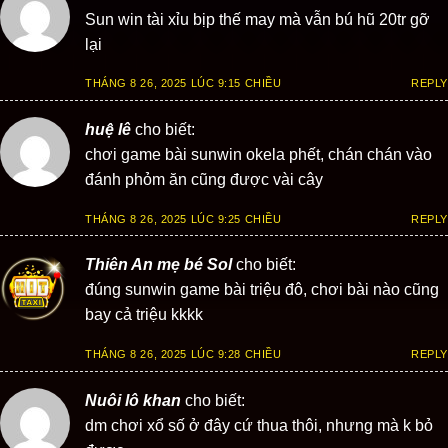
Sun win tài xỉu bịp thế may mà vẫn bú hũ 20tr gỡ
lại
THÁNG 8 26, 2025 LÚC 9:15 CHIỀU
REPLY
huệ lê
cho biết:
chơi game bài sunwin okela phết, chán chán vào
đánh phỏm ăn cũng được vài cây
THÁNG 8 26, 2025 LÚC 9:25 CHIỀU
REPLY
Thiên An mẹ bé Sol
cho biết:
đúng sunwin game bài triệu đô, chơi bài nào cũng
bay cả triệu kkkk
THÁNG 8 26, 2025 LÚC 9:28 CHIỀU
REPLY
Nuôi lô khan
cho biết:
dm chơi xổ số ở đây cứ thua thôi, nhưng mà k bỏ