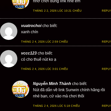
nhớ chơi đúng link nhé em
THÁNG 2 2, 2026 LÚC 10:21 CHIỀU
REPLY
vuatrochoi
cho biết:
xanh chín
THÁNG 2 4, 2026 LÚC 2:59 CHIỀU
REPLY
vccc123
cho biết:
có cho thuê nút ko ạ
THÁNG 2 4, 2026 LÚC 3:01 CHIỀU
REPLY
Nguyễn Minh Thành
cho biết:
Nút đã dẫn về link Sunwin chính hãng rồi
nhé bạn, cứ vào mà chơi thôi
THÁNG 2 4, 2026 LÚC 5:18 CHIỀU
REPLY