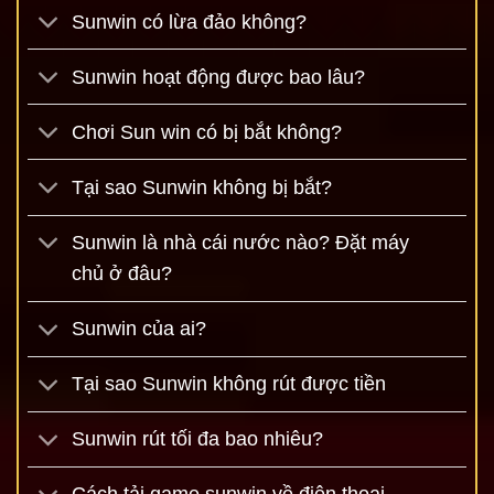
Sunwin có lừa đảo không?
Sunwin hoạt động được bao lâu?
Chơi Sun win có bị bắt không?
Tại sao Sunwin không bị bắt?
Sunwin là nhà cái nước nào? Đặt máy
chủ ở đâu?
Sunwin của ai?
Tại sao Sunwin không rút được tiền
Sunwin rút tối đa bao nhiêu?