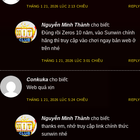
THÁNG 1 21, 2026 LÚC 2:13 CHIỀU
REPLY
Nguyễn Minh Thành
cho biết:
Đúng rồi Zeros 10 năm, vào Sunwin chính
hãng thì truy cập vào chơi ngay bản web ở
trên nhé
THÁNG 1 21, 2026 LÚC 3:01 CHIỀU
REPLY
Conkuka
cho biết:
Web quá xịn
THÁNG 1 21, 2026 LÚC 5:24 CHIỀU
REPLY
Nguyễn Minh Thành
cho biết:
thanks em, nhớ truy cập link chính thức
sunwin nhé