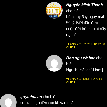
Nguyễn Minh Thành
cho biết:
hôm nay 5 tỷ ngày mai
50 tỷ. Biết đâu được
cuộc đời trời kêu ai nấy
dạ mà
THÁNG 2 23, 2026 LÚC 12:08
CHIỀU
Bọn ngu cờ bạc
cho
biết:
Ngu thì mất chửi làm j
THÁNG 2 8, 2026 LÚC 3:19
CHIỀU
quytchuaan
cho biết:
sunwin nạp tiền còn kh vào chán