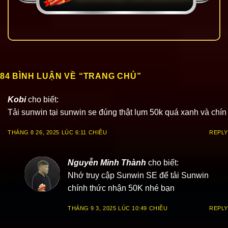
84 BÌNH LUẬN VỀ “
TRANG CHỦ
”
Kobi
cho biết:
Tải sunwin tại sunwin se đúng thật lụm 50k quá xanh và chín
THÁNG 8 26, 2025 LÚC 6:11 CHIỀU
REPLY
Nguyễn Minh Thành
cho biết:
Nhớ truy cập Sunwin SE để tải Sunwin
chính thức nhận 50K nhé bạn
THÁNG 9 3, 2025 LÚC 10:49 CHIỀU
REPLY