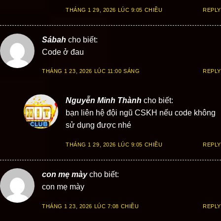
THÁNG 1 29, 2026 LÚC 9:05 CHIỀU
REPLY
Sábah
cho biết:
Code ở đau
THÁNG 1 23, 2026 LÚC 11:00 SÁNG
REPLY
Nguyễn Minh Thành
cho biết:
bạn liên hệ đội ngũ CSKH nếu code không
sử dụng được nhé
THÁNG 1 29, 2026 LÚC 9:05 CHIỀU
REPLY
con mẹ mày
cho biết:
con mẹ mày
THÁNG 1 23, 2026 LÚC 7:08 CHIỀU
REPLY