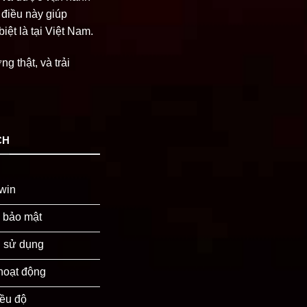
 điều này giúp
ệt là tại Việt Nam.
g thật, và trải
CH
win
 bảo mật
 sử dụng
hoạt động
ều độ