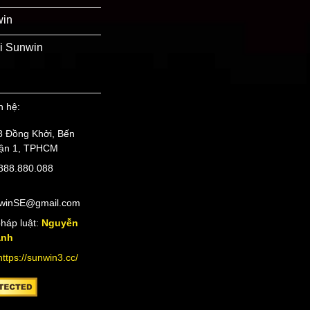
win
i Sunwin
n hệ:
88 Đồng Khởi, Bến
ận 1, TPHCM
0888.880.088
nwinSE@gmail.com
pháp luật:
Nguyễn
ành
https://sunwin3.cc/