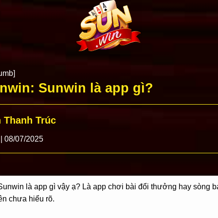
umb]
nwin: Sunwin là app gì?
 Thanh Trúc
| 08/07/2025
unwin là app gì vậy ạ? Là app chơi bài đổi thưởng hay sòng 
ên chưa hiểu rõ.