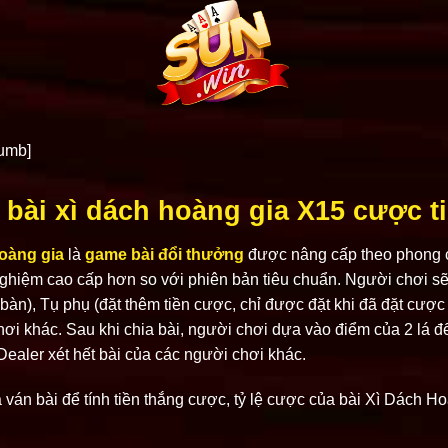
umb]
bài xì dách hoàng gia X15 cược ti
oàng gia
là
game bài đổi thưởng
được nâng cấp theo phong c
i nghiệm cao cấp hơn so với phiên bản tiêu chuẩn. Người chơi s
 bàn), Tụ phụ (đặt thêm tiền cược, chỉ được đặt khi đã đặt cược 
ơi khác. Sau khi chia bài, người chơi dựa vào điểm của 2 lá để
 Dealer xét hết bài của các người chơi khác.
 ván bài để tính tiền thắng cược, tỷ lệ cược của bài Xì Dách H