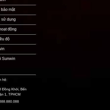
 bảo mật
 sử dụng
hoạt động
ều độ
win
i Sunwin
n hệ:
88 Đồng Khởi, Bến
ận 1, TPHCM
0888.880.088