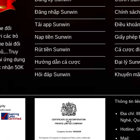
Đăng nhập Sunwin
Chính sách
Tải app Sunwin
Điều khoản
e đổi
 các trò
Nạp tiền Sunwin
Giấy phép 
me bài đổi
Rút tiền Sunwin
Cá cược đi
ũ,...Truy
ải ứng dụng
Hướng dẫn cá cược
Đại lý Sun
c nhận 50K
Hỏi đáp Sunwin
Khuyến mã
Thông tin liê
Địa chỉ: 
Nghé, Qu
Hotline: 
Mail: