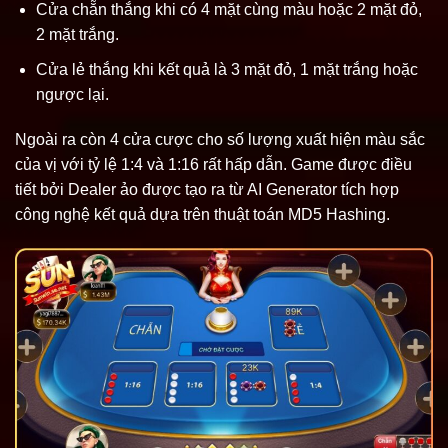
Cửa chẵn thắng khi có 4 mặt cùng màu hoặc 2 mặt đỏ,
2 mặt trắng.
Cửa lẻ thắng khi kết quả là 3 mặt đỏ, 1 mặt trắng hoặc
ngược lại.
Ngoài ra còn 4 cửa cược cho số lượng xuất hiện màu sắc
của vị với tỷ lệ 1:4 và 1:16 rất hấp dẫn. Game được điều
tiết bởi Dealer ảo được tạo ra từ AI Generator tích hợp
công nghệ kết quả dựa trên thuật toán MD5 Hashing.