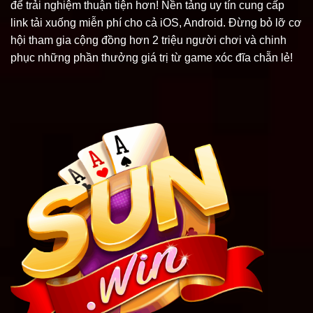
để trải nghiệm thuận tiện hơn! Nền tảng uy tín cung cấp
link tải xuống miễn phí cho cả iOS, Android. Đừng bỏ lỡ cơ
hội tham gia cộng đồng hơn 2 triệu người chơi và chinh
phục những phần thưởng giá trị từ game xóc đĩa chẵn lẻ!