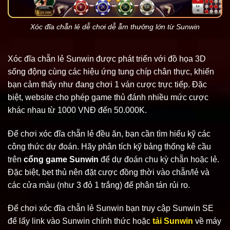
Xóc đĩa chẵn lẻ dễ chơi dễ ẵm thưởng lớn từ Sunwin
Xóc đĩa chẵn lẻ Sunwin được phát triển với đồ họa 3D
sống động cùng các hiệu ứng tung chíp chân thực, khiến
bạn cảm thấy như đang chơi 1 ván cược trực tiếp. Đặc
biệt, website cho phép game thủ đánh nhiều mức cược
khác nhau từ 1000 VNĐ đến 50.000K.
Để chơi xóc đĩa chẵn lẻ đều ăn, bạn cần tìm hiểu kỹ các
công thức dự đoán. Hãy phân tích kỹ bảng thống kê cầu
trên
cổng game Sunwin
để dự đoán chu kỳ chẵn hoặc lẻ.
Đặc biệt, bet thủ nên đặt cược đồng thời vào chẵn/lẻ và
các cửa màu (như 3 đỏ 1 trắng) để phân tán rủi ro.
Để chơi
xóc đĩa chẵn lẻ
Sunwin bạn truy cập Sunwin SE
để lấy link vào Sunwin chính thức hoặc
tải Sunwin
về máy